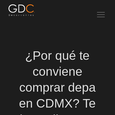
Skip
to
content
Artículos de interés en desarrollo inmobiliario, bienes raíces e
inversiones.
¿Por qué te
conviene
comprar depa
en CDMX? Te