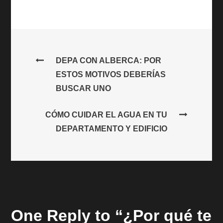
Navegación
DEPA CON ALBERCA: POR
ESTOS MOTIVOS DEBERÍAS
de
BUSCAR UNO
entradas
CÓMO CUIDAR EL AGUA EN TU
DEPARTAMENTO Y EDIFICIO
One Reply to “¿Por qué te