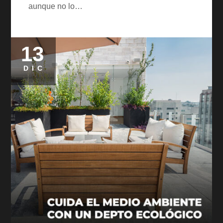
aunque no lo…
13
Posted
on
DIC