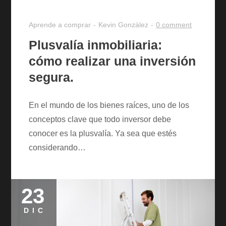
Aprende a comprar
Kevin González
0 comment
Plusvalía inmobiliaria:
cómo realizar una inversión
segura.
En el mundo de los bienes raíces, uno de los
conceptos clave que todo inversor debe
conocer es la plusvalía. Ya sea que estés
considerando…
23
Posted
on
DIC