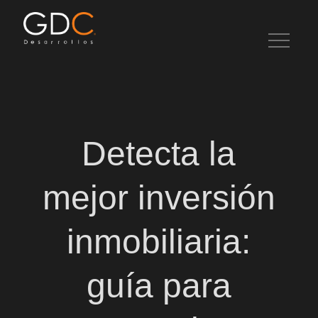
Skip
to
content
Artículos de interés en desarrollo inmobiliario, bienes raíces e
inversiones.
Detecta la
mejor inversión
inmobiliaria:
guía para