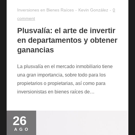
Inversiones en Bienes Raíces
Kevin González
0
comment
Plusvalía: el arte de invertir
en departamentos y obtener
ganancias
La plusvalía en el mercado inmobiliario tiene
una gran importancia, sobre todo para los
propietarios o propietarias, así como para
inversionistas en bienes raíces de…
26
Posted
on
AGO