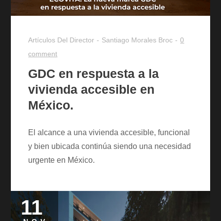
Artículos Del Director
Santiago Morales Broc
0
comment
GDC en respuesta a la
vivienda accesible en
México.
El alcance a una vivienda accesible, funcional
y bien ubicada continúa siendo una necesidad
urgente en México.
11
Posted
on