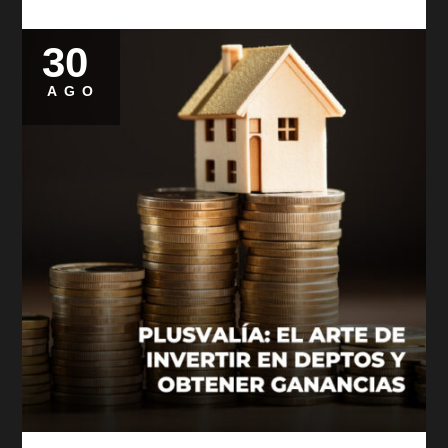
30
Posted
on
AGO