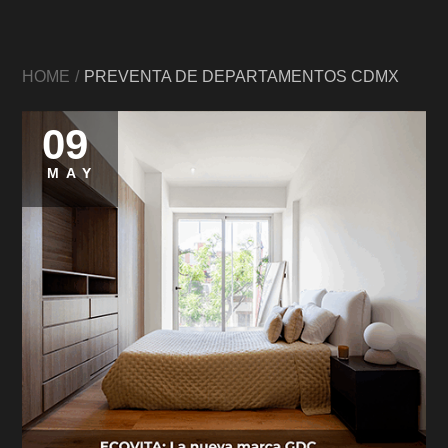
HOME
PREVENTA DE DEPARTAMENTOS CDMX
09
Posted
on
MAY