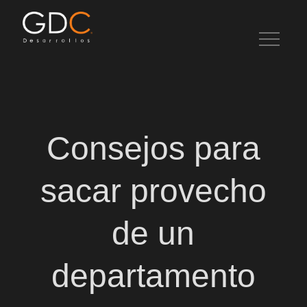
Skip
to
content
Artículos de interés en desarrollo inmobiliario, bienes raíces e
inversiones.
Consejos para
sacar provecho
de un
departamento