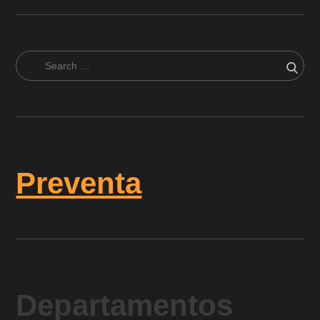
Search
Sear
for:
Preventa
Departamentos