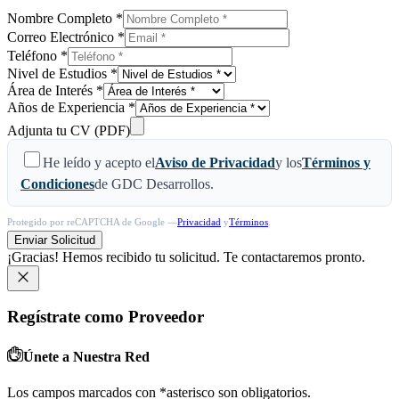
Nombre Completo
*
Correo Electrónico
*
Teléfono
*
Nivel de Estudios
*
Área de Interés
*
Años de Experiencia
*
Adjunta tu CV (PDF)
He leído y acepto el
Aviso de Privacidad
y los
Términos y
Condiciones
de GDC Desarrollos.
Protegido por reCAPTCHA de Google —
Privacidad
y
Términos
.
Enviar Solicitud
¡Gracias! Hemos recibido tu solicitud. Te contactaremos pronto.
Regístrate como Proveedor
Únete a Nuestra Red
Los campos marcados con
*
asterisco
son obligatorios.