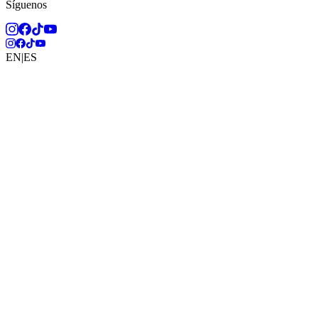
Síguenos
EN
|
ES