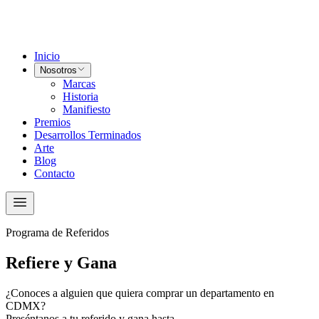
Inicio
Nosotros
Marcas
Historia
Manifiesto
Premios
Desarrollos Terminados
Arte
Blog
Contacto
Programa de Referidos
Refiere y Gana
¿Conoces a alguien que quiera comprar un departamento en
CDMX?
Preséntanos a tu referido y gana hasta