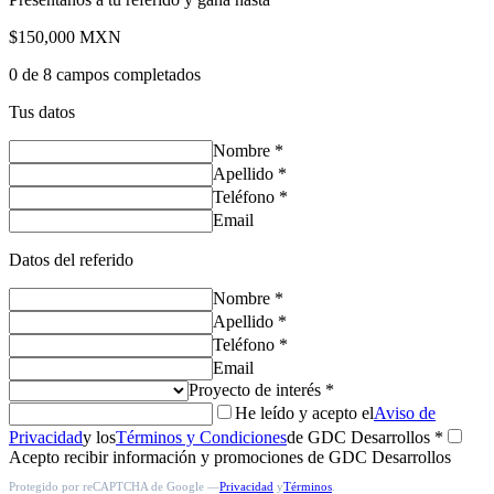
$150,000
MXN
0 de 8 campos completados
Tus datos
Nombre *
Apellido *
Teléfono *
Email
Datos del referido
Nombre *
Apellido *
Teléfono *
Email
Proyecto de interés *
He leído y acepto el
Aviso de
Privacidad
y los
Términos y Condiciones
de GDC Desarrollos *
Acepto recibir información y promociones de GDC Desarrollos
Protegido por reCAPTCHA de Google —
Privacidad
y
Términos
.