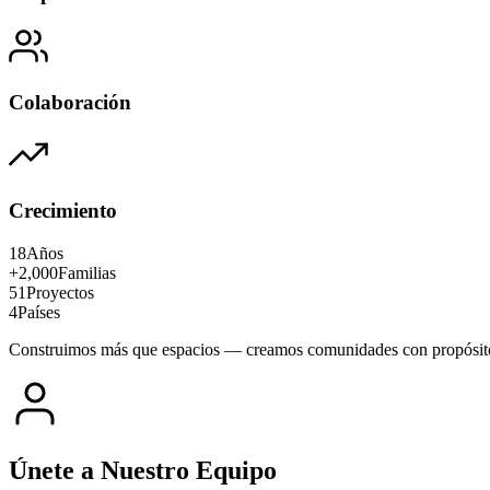
Colaboración
Crecimiento
18
Años
+2,000
Familias
51
Proyectos
4
Países
Construimos más que espacios — creamos comunidades con propósit
Únete a Nuestro Equipo