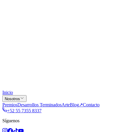
Inicio
Nosotros
Premios
Desarrollos Terminados
Arte
Blog
↗
Contacto
+52 55 7355 8337
Síguenos