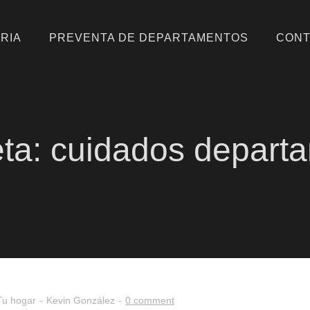
RIA
PREVENTA DE DEPARTAMENTOS
CONT
llo inmobiliario, bienes raíces e inversiones.
eta:
cuidados depart
Tu hogar
Kevin González
0 comment