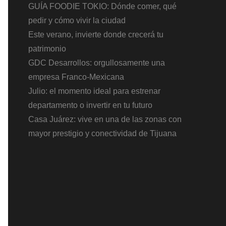
GUÍA FOODIE TOKIO: Dónde comer, qué
pedir y cómo vivir la ciudad
Este verano, invierte donde crecerá tu
patrimonio
GDC Desarrollos: orgullosamente una
empresa Franco-Mexicana
Julio: el momento ideal para estrenar
departamento o invertir en tu futuro
Casa Juárez: vive en una de las zonas con
mayor prestigio y conectividad de Tijuana