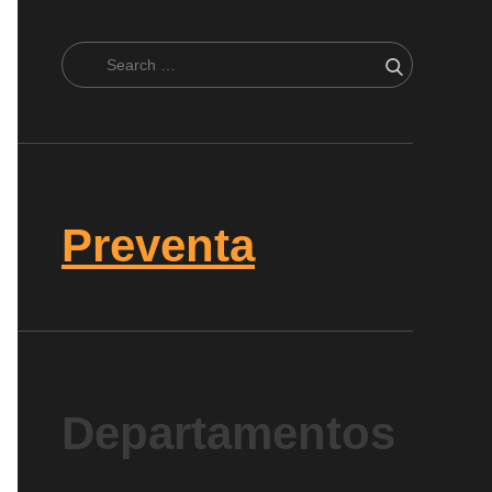
Search
Search
for:
Preventa
Departamentos