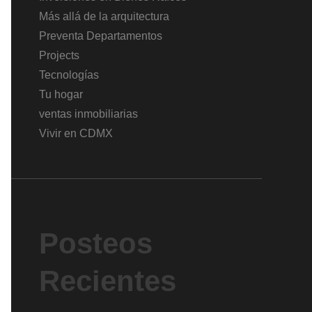
Más allá de la arquitectura
Preventa Departamentos
Projects
Tecnologías
Tu hogar
ventas inmobiliarias
Vivir en CDMX
Posteos
Recientes