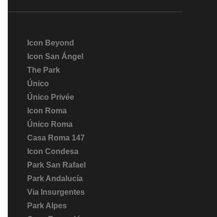
Icon Beyond
Icon San Ángel
The Park
Único
Único Privée
Icon Roma
Único Roma
Casa Roma 147
Icon Condesa
Park San Rafael
Park Andalucía
Via Insurgentes
Park Alpes