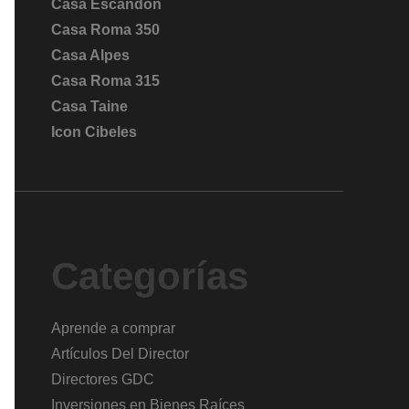
Casa Escandón
Casa Roma 350
Casa Alpes
Casa Roma 315
Casa Taine
Icon Cibeles
Categorías
Aprende a comprar
Artículos Del Director
Directores GDC
Inversiones en Bienes Raíces