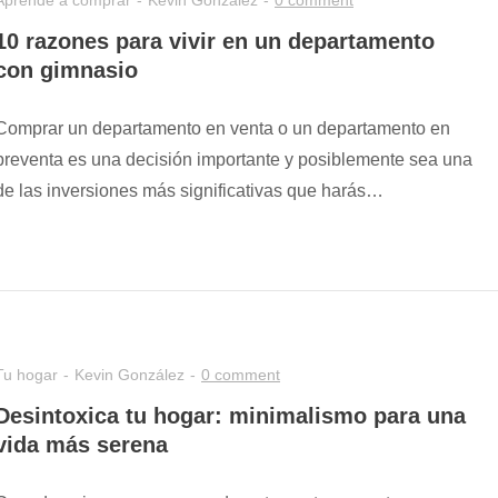
Aprende a comprar
Kevin González
0 comment
10 razones para vivir en un departamento
con gimnasio
Comprar un departamento en venta o un departamento en
preventa es una decisión importante y posiblemente sea una
de las inversiones más significativas que harás…
Tu hogar
Kevin González
0 comment
Desintoxica tu hogar: minimalismo para una
vida más serena