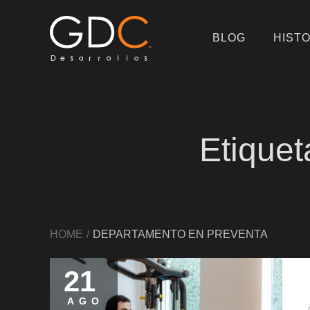
Skip
to
BLOG
HISTO
content
Artículos de interés en desarro
Etiquet
HOME
DEPARTAMENTO EN PREVENTA
21
Posted
on
AGO