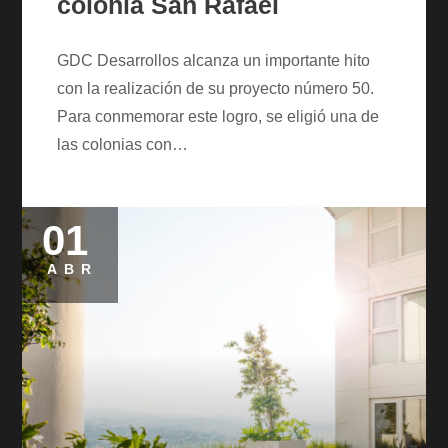
colonia San Rafael
GDC Desarrollos alcanza un importante hito
con la realización de su proyecto número 50.
Para conmemorar este logro, se eligió una de
las colonias con…
01
Posted
on
ABR