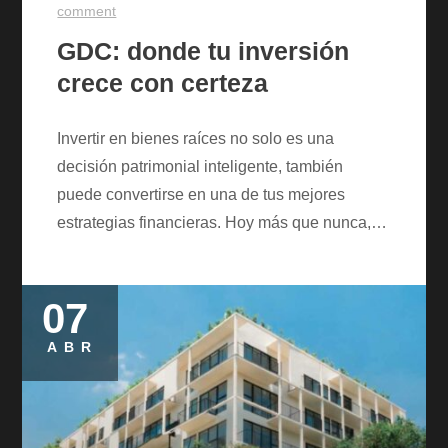
comment
GDC: donde tu inversión
crece con certeza
Invertir en bienes raíces no solo es una
decisión patrimonial inteligente, también
puede convertirse en una de tus mejores
estrategias financieras. Hoy más que nunca,…
07
Posted
on
ABR