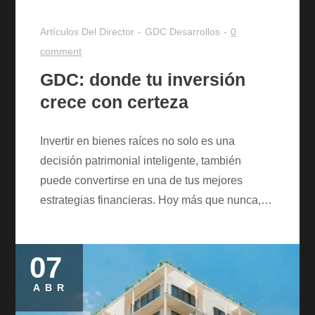
Artículos Del Director
GDC Desarrollos
0
comment
GDC: donde tu inversión
crece con certeza
Invertir en bienes raíces no solo es una
decisión patrimonial inteligente, también
puede convertirse en una de tus mejores
estrategias financieras. Hoy más que nunca,…
07
Posted
on
ABR