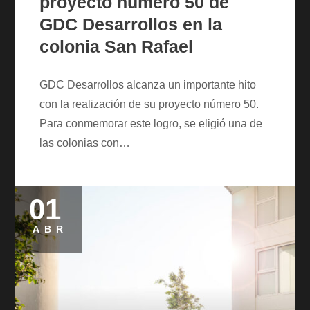
proyecto número 50 de
GDC Desarrollos en la
colonia San Rafael
GDC Desarrollos alcanza un importante hito
con la realización de su proyecto número 50.
Para conmemorar este logro, se eligió una de
las colonias con…
01
Posted
on
ABR