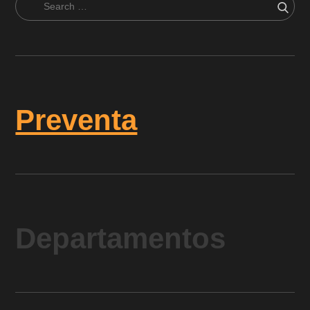
Search
Sear
for:
Preventa
Departamentos