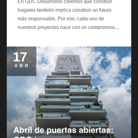
En GDC Desarrollos creemos que construir
hogares también implica construir un futuro
más responsable. Por eso, cada uno de
nuestros proyectos nace con un compromiso…
17
Posted
on
ABR