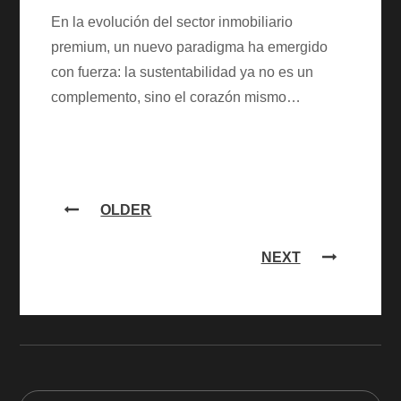
En la evolución del sector inmobiliario
premium, un nuevo paradigma ha emergido
con fuerza: la sustentabilidad ya no es un
complemento, sino el corazón mismo…
Navegación
OLDER
de
NEXT
entradas